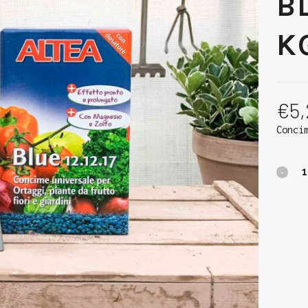
BL
K
€
5
Conci