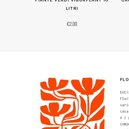
LITRI
€
2,00
FL
Entr
Flor
vari
casa
e i 
comp