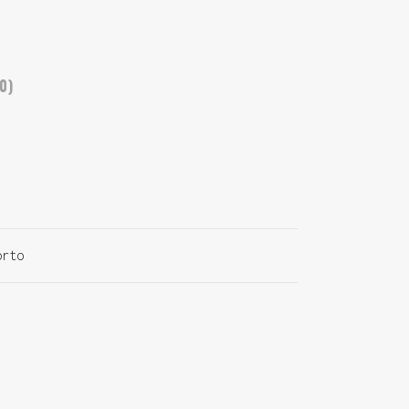
0)
orto