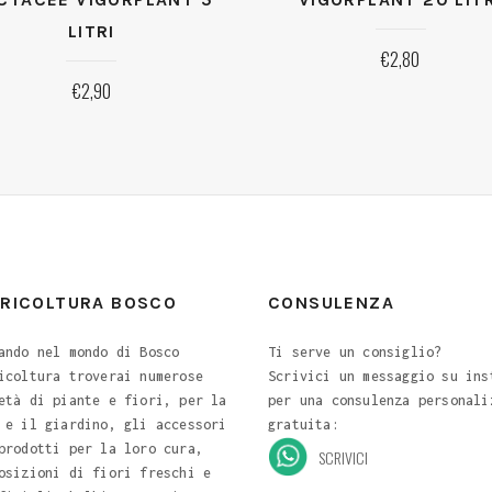
LITRI
€
2,80
€
2,90
ORICOLTURA BOSCO
CONSULENZA
ando nel mondo di Bosco
Ti serve un consiglio?
icoltura troverai numerose
Scrivici un messaggio su ins
età di piante e fiori, per la
per una consulenza personali
 e il giardino, gli accessori
gratuita:
prodotti per la loro cura,
SCRIVICI
osizioni di fiori freschi e