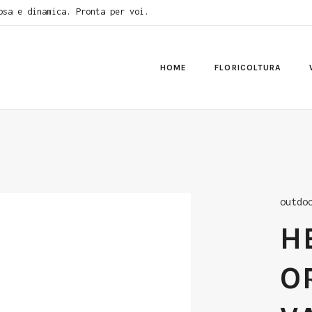
osa e dinamica. Pronta per voi.
HOME
FLORICOLTURA
outdo
H
O