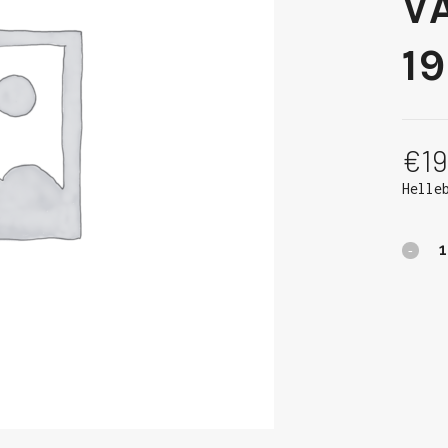
V
1
€
19
Helle