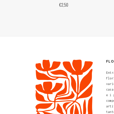
€
2,50
FL
Entr
Flor
vari
casa
e i 
comp
arti
tant