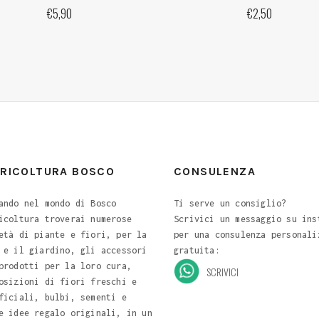
€
5,90
€
2,50
ORICOLTURA BOSCO
CONSULENZA
ando nel mondo di Bosco
Ti serve un consiglio?
icoltura troverai numerose
Scrivici un messaggio su ins
età di piante e fiori, per la
per una consulenza personali
 e il giardino, gli accessori
gratuita:
prodotti per la loro cura,
SCRIVICI
osizioni di fiori freschi e
ficiali, bulbi, sementi e
e idee regalo originali, in un