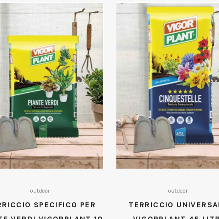
outdoor
outdoor
RRICCIO SPECIFICO PER
TERRICCIO UNIVERSA
TE VERDI VIGORPLANT 10
VIGORPLANT 45 LITR