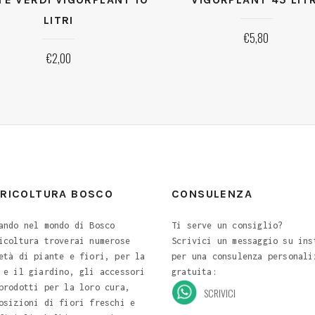
LITRI
€
5,80
€
2,00
ORICOLTURA BOSCO
CONSULENZA
ando nel mondo di Bosco
Ti serve un consiglio?
icoltura troverai numerose
Scrivici un messaggio su ins
età di piante e fiori, per la
per una consulenza personali
 e il giardino, gli accessori
gratuita:
prodotti per la loro cura,
SCRIVICI
osizioni di fiori freschi e