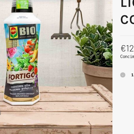
L
C
€
12
Conci