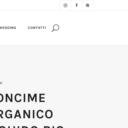
WEDDING
CONTATTI
or
ONCIME
RGANICO