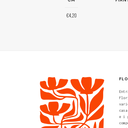
€
4,20
FL
Entr
Flor
vari
casa
e i 
comp